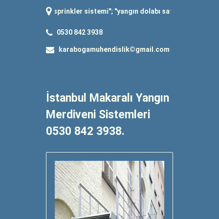
ngın sprinkler sistemi
"; "
yangın dolabı satışı
"; "
yangın tüpü dolumu
";
0530 842 3938
karabogamuhendislik©gmail.com
İstanbul Makaralı Yangın
Merdiveni Sistemleri
0530 842 3938.