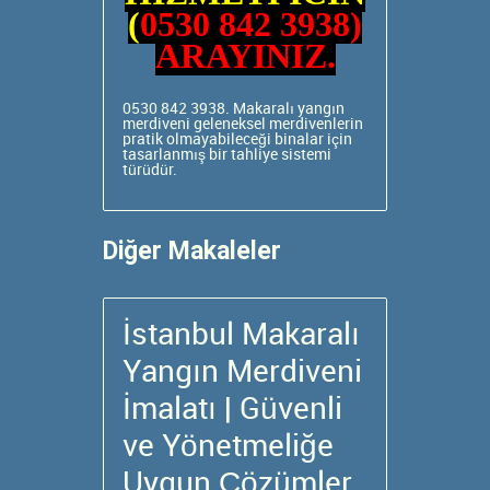
(
0530 842 3938
)
ARAYINIZ.
0530 842 3938. Makaralı yangın
merdiveni
geleneksel merdivenlerin
pratik olmayabileceği binalar için
tasarlanmış bir tahliye sistemi
türüdür.
Diğer Makaleler
İstanbul Makaralı
Yangın Merdiveni
İmalatı | Güvenli
ve Yönetmeliğe
Uygun Çözümler