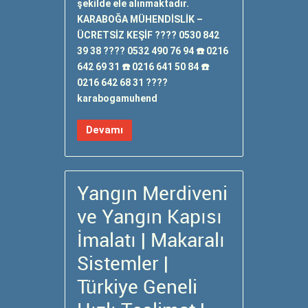
şekilde ele alınmaktadır.
KARABOĞA MÜHENDİSLİK –
ÜCRETSİZ KEŞİF ???? 0530 842
39 38 ???? 0532 490 76 94 ☎️ 0216
642 69 31 ☎️ 0216 641 50 84 ☎️
0216 642 68 31 ????
karabogamuhend
Devamı
Yangın Merdiveni
ve Yangın Kapısı
İmalatı | Makaralı
Sistemler |
Türkiye Geneli