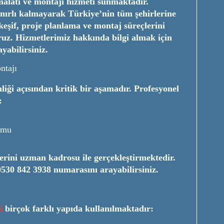
alatı ve montajı hizmeti sunmaktadır.
sınırlı kalmayarak Türkiye’nin tüm şehirlerine
eşif, proje planlama ve montaj süreçlerini
ruz. Hizmetlerimiz hakkında bilgi almak için
yabilirsiniz.
ntajı
liği açısından kritik bir aşamadır. Profesyonel
:
umu
rini uzman kadrosu ile gerçekleştirmektedir.
0530 842 3938
numarasını arayabilirsiniz.
i
birçok farklı yapıda kullanılmaktadır: