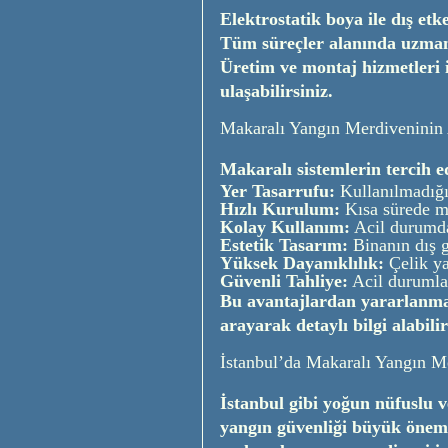
Elektrostatik boya ile dış et
Tüm süreçler alanında uzman
Üretim ve montaj hizmetleri 
ulaşabilirsiniz.
Makaralı Yangın Merdiveninin 
Makaralı sistemlerin tercih e
Yer Tasarrufu:
Kullanılmadığı
Hızlı Kurulum:
Kısa sürede mo
Kolay Kullanım:
Acil durumda 
Estetik Tasarım:
Binanın dış
Yüksek Dayanıklılık:
Çelik ya
Güvenli Tahliye:
Acil durumlar
Bu avantajlardan yararlanm
arayarak detaylı bilgi alabilir
İstanbul’da Makaralı Yangın M
İstanbul gibi yoğun nüfuslu v
yangın güvenliği büyük önem 