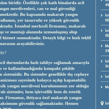
İs
dan biridir. Özellikle çok katlı binalarda acil
49
angın merdivenleri, can ve mal güvenliği
lenmektedir. Bu kapsamda makaralı yangın
İs
kullanım, yer tasarrufu ve yüksek güvenlik
05
aktadır. İstanbul merkezli firmamız, makaralı
İs
tışı ve montajı alanında uzmanlaşmış olup
05
 hizmet sunmaktadır. Detaylı bilgi ve hızlı teklif
arasını arayabilirsiniz.
Ma
39
dir?
İs
cil durumlarda hızlı tahliye sağlamak amacıyla
Si
lan ve kullanılmadığında kompakt şekilde
n sistemidir. Bu sistemler genellikle dış cepheye
İs
anizması sayesinde kolayca açılıp kapanabilir.
lasik yangın merdiveni kurulumunun zor olduğu
Ma
lı sistemler, hem işlevsellik hem de estetik
ar. Firmamız, ihtiyaca özel makaralı yangın
maksimum güvenlik sağlamaktadır. Hemen
İs