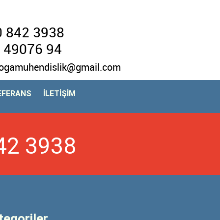
 842 3938
 49076 94
ogamuhendislik@gmail.com
EFERANS
İLETİŞİM
842 3938
tegoriler