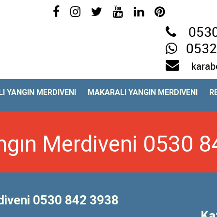
0530
0532
karab
I YANGIN MERDIVENI
MAKARALI YANGIN MERDIVENI
R
ngın Merdiveni 0530 
diveni 0530 842 3938
Ka