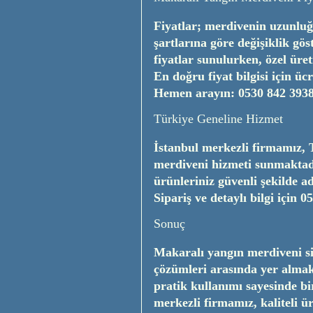
Fiyatlar; merdivenin uzunluğu
şartlarına göre değişiklik gö
fiyatlar sunulurken, özel üret
En doğru fiyat bilgisi için üc
Hemen arayın:
0530 842 393
Türkiye Geneline Hizmet
İstanbul merkezli firmamız, 
merdiveni hizmeti sunmaktadı
ürünleriniz güvenli şekilde adr
Sipariş ve detaylı bilgi için
05
Sonuç
Makaralı yangın merdiveni si
çözümleri arasında yer alma
pratik kullanımı sayesinde bi
merkezli firmamız, kaliteli ü