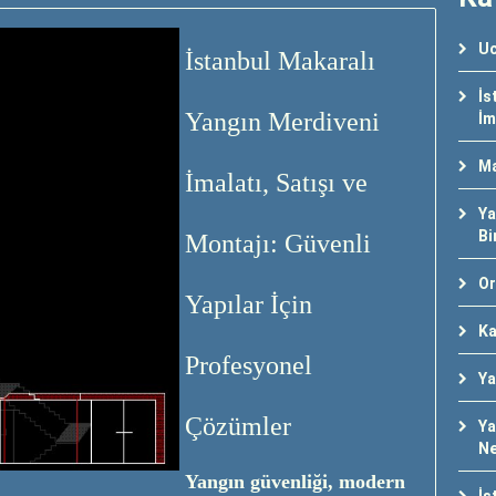
Uc
İstanbul Makaralı
İs
Yangın Merdiveni
İm
Ma
İmalatı, Satışı ve
Ya
Bi
Montajı: Güvenli
Or
Yapılar İçin
Ka
Profesyonel
Ya
Çözümler
Ya
Ne
Yangın güvenliği, modern