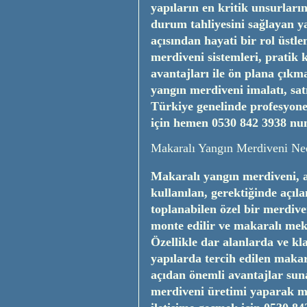
yapıların en kritik unsurların
durum tahliyesini sağlayan y
açısından hayati bir rol üst
merdiveni sistemleri, pratik 
avantajları ile ön plana çıkm
yangın merdiveni imalatı, sa
Türkiye genelinde profesyonel
için hemen
0530 842 3938
num
Makaralı Yangın Merdiveni Ne
Makaralı yangın merdiveni, a
kullanılan, gerektiğinde açı
toplanabilen özel bir merdive
monte edilir ve makaralı mek
Özellikle dar alanlarda ve k
yapılarda tercih edilen makara
açıdan önemli avantajlar sun
merdiveni üretimi yaparak 