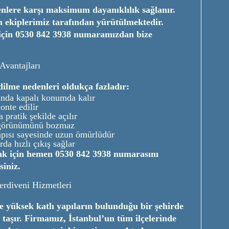
kenlere karşı maksimum dayanıklılık sağlanır.
 ekiplerimiz tarafından yürütülmektedir.
için
0530 842 3938
numaramızdan bize
Avantajları
dilme nedenleri oldukça fazladır:
nda kapalı konumda kalır
nte edilir
pratik şekilde açılır
 görünümünü bozmaz
pısı sayesinde uzun ömürlüdür
da hızlı çıkış sağlar
ak için hemen
0530 842 3938
numarasını
siniz.
erdiveni Hizmetleri
e yüksek katlı yapıların bulunduğu bir şehirde
taşır. Firmamız, İstanbul’un tüm ilçelerinde