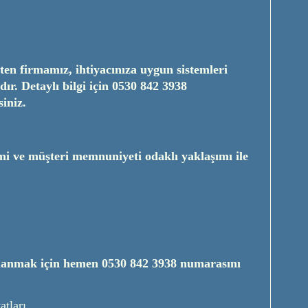
ten firmamız, ihtiyacınıza uygun sistemleri
ır. Detaylı bilgi için
0530 842 3938
iniz.
i ve müşteri memnuniyeti odaklı yaklaşımı ile
lanmak için hemen
0530 842 3938
numarasını
tları