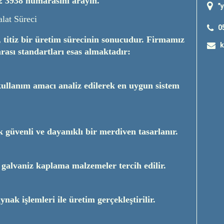
2 3938
numarasını arayın.
"
yangın merdiveni
"; "
yangın kap
lat Süreci
0
, titiz bir üretim sürecinin sonucudur. Firmamız
k
rası standartları esas almaktadır:
 kullanım amacı analiz edilerek en uygun sistem
 güvenli ve dayanıklı bir merdiven tasarlanır.
galvaniz kaplama malzemeler tercih edilir.
ak işlemleri ile üretim gerçekleştirilir.