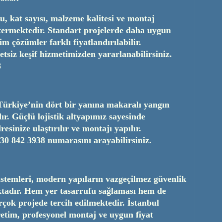
, kat sayısı, malzeme kalitesi ve montaj
stermektedir. Standart projelerde daha uygun
im çözümler farklı fiyatlandırılabilir.
retsiz keşif hizmetimizden yararlanabilirsiniz.
8
Türkiye’nin dört bir yanına makaralı yangın
r. Güçlü lojistik altyapımız sayesinde
esinize ulaştırılır ve montajı yapılır.
30 842 3938
numarasını arayabilirsiniz.
stemleri, modern yapıların vazgeçilmez güvenlik
ktadır. Hem yer tasarrufu sağlaması hem de
rçok projede tercih edilmektedir. İstanbul
retim, profesyonel montaj ve uygun fiyat