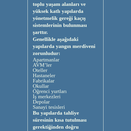
toplu yaşam alanları ve
yüksek katlı yapılarda
yönetmelik gereği kaçış
sistemlerinin bulunması
şarttır.
Genellikle aşağıdaki
yapılarda yangın merdiveni
zorunludur:
Apartmanlar
AVM’ler
Oteller
Hastaneler
Fabrikalar
Okullar
Öğrenci yurtları
İş merkezleri
Depolar
Sanayi tesisleri
Bu yapılarda tahliye
süresinin kısa tutulması
gerektiğinden doğru