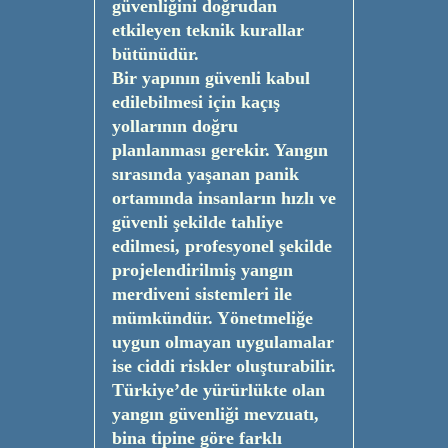
güvenliğini doğrudan
etkileyen teknik kurallar
bütünüdür.
Bir yapının güvenli kabul
edilebilmesi için kaçış
yollarının doğru
planlanması gerekir. Yangın
sırasında yaşanan panik
ortamında insanların hızlı ve
güvenli şekilde tahliye
edilmesi, profesyonel şekilde
projelendirilmiş yangın
merdiveni sistemleri ile
mümkündür. Yönetmeliğe
uygun olmayan uygulamalar
ise ciddi riskler oluşturabilir.
Türkiye’de yürürlükte olan
yangın güvenliği mevzuatı,
bina tipine göre farklı