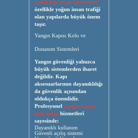
panik bar satışı hizmetleri
özellikle yoğun insan trafiği
olan yapılarda büyük önem
taşır.
Yangın Kapısı Kolu ve
Donanım Sistemleri
Yangın güvenliği yalnızca
büyük sistemlerden ibaret
değildir. Kapı
aksesuarlarının dayanıklılığı
da güvenlik açısından
oldukça önemlidir.
Profesyonel
yangın kapısı
kolu satışı
hizmetleri
sayesinde:
Dayanıklı kullanım
Güvenli açılış sistemi