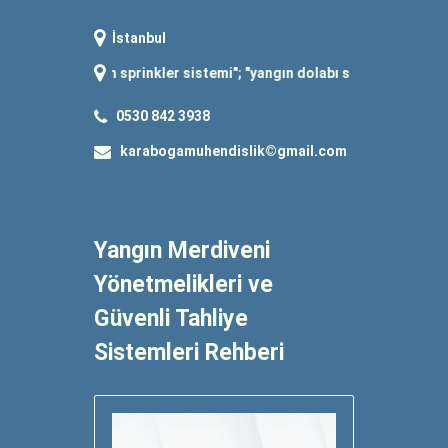
İstanbul
"
yangın sprinkler sistemi
"; "
yangın dolabı satışı
"; "
yangın tüpü dolu
0530 842 3938
karabogamuhendislik©gmail.com
Yangın Merdiveni
Yönetmelikleri ve
Güvenli Tahliye
Sistemleri Rehberi