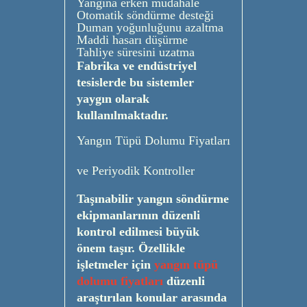
Yangına erken müdahale
Otomatik söndürme desteği
Duman yoğunluğunu azaltma
Maddi hasarı düşürme
Tahliye süresini uzatma
Fabrika ve endüstriyel
tesislerde bu sistemler
yaygın olarak
kullanılmaktadır.
Yangın Tüpü Dolumu Fiyatları
ve Periyodik Kontroller
Taşınabilir yangın söndürme
ekipmanlarının düzenli
kontrol edilmesi büyük
önem taşır. Özellikle
işletmeler için
yangın tüpü
dolumu fiyatları
düzenli
araştırılan konular arasında