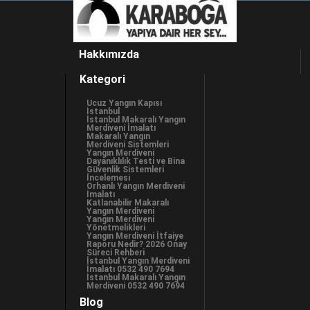
Hakkımızda
Kategori
Ucuz Yangın Kapısı
İstanbul
İstanbul Makaralı Yangın
Merdiveni İmalatı
Makaralı Yangın
Merdiveni Sistemleri
Yangın Merdiveni
Dayanıklılık Testi ve Bina
Güvenlik Sistemleri
İncelemesi
Orhanlı Yangın Merdiveni
İmalatı
Katlanabilir Makaralı
Yangın Merdiveni
Yangın Merdiveni
Yönetmelikleri
Yangın Merdiveni İtfaiye
Raporu Nedir? 2026 Onay
Süreci Rehberi
İstanbul Yangın Merdiveni
İmalatı 0532 490 7694
İstanbul Makaralı Yangın
Merdiveni 0532 490 7694
Blog